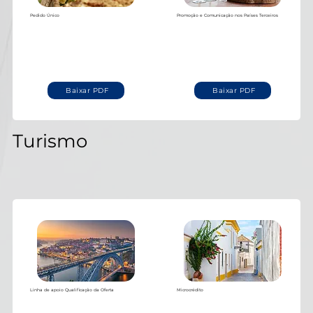
Pedido Único
Promoção e Comunicação nos Países Terceiros
Baixar PDF
Baixar PDF
Turismo
Linha de apoio Qualificação da Oferta
Microcrédito